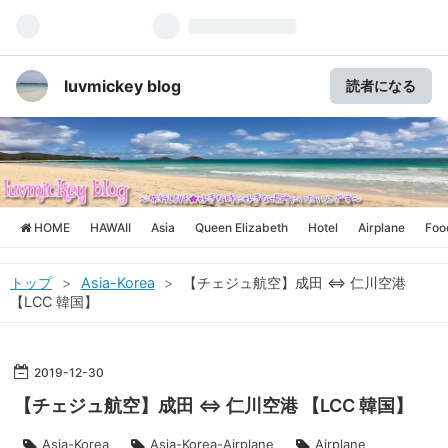
luvmickey blog
読者になる
HOME
HAWAII
Asia
Queen Elizabeth
Hotel
Airplane
Foo
トップ
>
Asia-Korea
>
【チェジュ航空】成田 ⇔ 仁川空港
【LCC 韓国】
2019
-
12
-
30
【チェジュ航空】成田 ⇔ 仁川空港 【LCC 韓国】
Asia-Korea
Asia-Korea-Airplane
Airplane