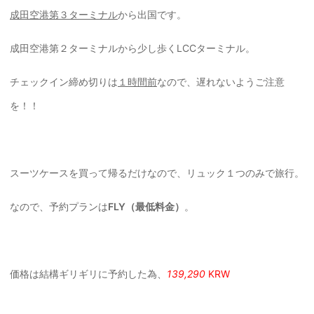
成田空港第３ターミナル
から出国です。
成田空港第２ターミナルから少し歩くLCCターミナル。
チェックイン締め切りは
１時間前
なので、遅れないようご注意
を！！
スーツケースを買って帰るだけなので、リュック１つのみで旅行。
なので、予約プランは
FLY（最低料金）
。
価格は結構ギリギリに予約した為、
139,290
KRW